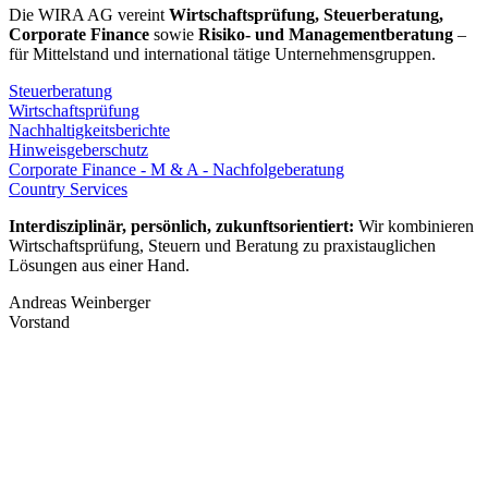
Die WIRA AG vereint
Wirtschaftsprüfung, Steuerberatung,
Corporate Finance
sowie
Risiko- und Managementberatung
–
für Mittelstand und international tätige Unternehmensgruppen.
Steuerberatung
Wirtschaftsprüfung
Nachhaltigkeits­berichte
Hinweisgeberschutz
Corporate Finance - M & A - Nachfolgeberatung
Country Services
Interdisziplinär, persönlich, zukunftsorientiert:
Wir kombinieren
D
Wirtschaftsprüfung, Steuern und Beratung zu
praxistauglichen
u
Lösungen aus einer Hand.
R
Andreas Weinberger
V
Vorstand